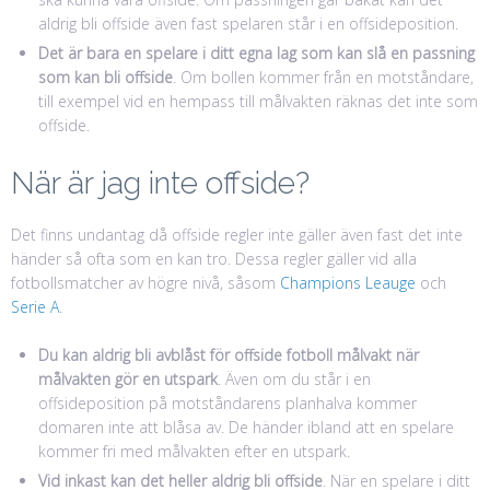
aldrig bli offside även fast spelaren står i en offsideposition.
Det är bara en spelare i ditt egna lag som kan slå en passning
som kan bli offside
. Om bollen kommer från en motståndare,
till exempel vid en hempass till målvakten räknas det inte som
offside.
När är jag inte offside?
Det finns undantag då offside regler inte gäller även fast det inte
händer så ofta som en kan tro. Dessa regler gäller vid alla
fotbollsmatcher av högre nivå, såsom
Champions Leauge
och
Serie A
.
Du kan aldrig bli avblåst för
offside fotboll målvakt
när
målvakten gör en utspark
. Även om du står i en
offsideposition på motståndarens planhalva kommer
domaren inte att blåsa av. De händer ibland att en spelare
kommer fri med målvakten efter en utspark.
Vid inkast kan det heller aldrig bli offside
. När en spelare i ditt