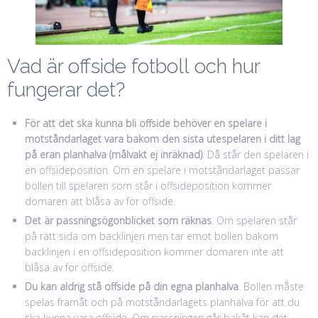
Vad är offside fotboll och hur
fungerar det?
För att det ska kunna bli offside behöver en spelare i
motståndarlaget vara bakom den sista utespelaren i ditt lag
på eran planhalva (målvakt ej inräknad)
. Då står den spelaren i
en offsideposition. Om en spelare i motståndarlaget passar
bollen till spelaren som står i offsideposition kommer
domaren att blåsa av för offside.
Det är passningsögonblicket som räknas
. Om spelaren står
på rätt sida om backlinjen men tar emot bollen bakom
backlinjen i en offsideposition kommer domaren inte att
blåsa av för offside.
Du kan aldrig stå offside på din egna planhalva
. Bollen måste
spelas framåt och på motståndarlagets planhalva för att du
ska kunna vara offside. Om passningen går bakåt kan det