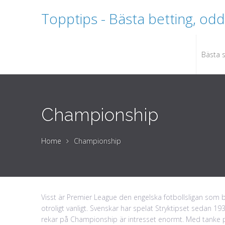
Topptips - Bästa betting, odd
Bästa s
Championship
Home
Championship
Visst är Premier League den engelska fotbollsligan som 
otroligt vanligt. Svenskar har spelat Stryktipset sedan 19
rekar på Championship är intresset enormt. Med tanke på 