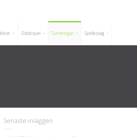
ddset
Oddsspel
Turneringar
Spelbolag
Senaste inläggen