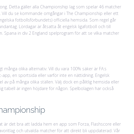
g. Detta gäller alla Championship lag som spelar 46 matcher
r. Vill du se kommande omgångar i The Championship eller ett
gelska fotbollsförbundets) officiella hemsida. Som regel går
antag. Lördagar är åtsatta åt engelsk ligafotboll och till
n. Spana in div 2 England spelprogram för att se vilka matcher
t många olika alternativ. Vill du vara 100% säker är FA:s
app, en sportsida eller varför inte en nättidning. Engelsk
el av på många olika ställen. Välj dock en pålitlig hemsida eller
ktig tabell är ingen höjdare för någon. Spelbolagen har också
Championship
at är det bra att ladda hem en app som Forza, Flashscore eller
favoritlag och utvalda matcher för att direkt bli uppdaterad. Vår