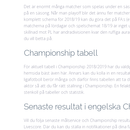
Det är enormt många matcher som spelas under en säson
på en säsong. Når man playoff blir det ännu fler matche
komplett schema för 2018/19 kan du göra det på FA:s (en
matcherna på lördagar och spelschemat 18/19 är inget und
skillnad mot PL har andradivisionen kvar den ruffiga aura
du vill betta på.
Championship tabell
För aktuell tabell i Championship 2018/2019 har du väldig
hemsida bäst även här. Annars kan du kolla in en resultat-
ligafotboll berör många och därför finns tabellen att ta d
aktör så att du får rätt ställning i Championship. En fela
stenkoll på tabeller och statistik.
Senaste resultat i engelska 
Vill du följa senaste målservice och Championship result
Livescore. Där du kan du ställa in notifikationer på dina 