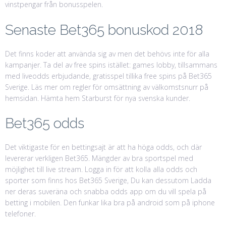
vinstpengar från bonusspelen.
Senaste Bet365 bonuskod 2018
Det finns koder att använda sig av men det behövs inte för alla
kampanjer. Ta del av free spins istället: games lobby, tillsammans
med liveodds erbjudande, gratisspel tillika free spins på Bet365
Sverige. Läs mer om regler för omsättning av välkomstsnurr på
hemsidan. Hämta hem Starburst för nya svenska kunder.
Bet365 odds
Det viktigaste för en bettingsajt är att ha höga odds, och där
levererar verkligen Bet365. Mängder av bra sportspel med
möjlighet till live stream. Logga in för att kolla alla odds och
sporter som finns hos Bet365 Sverige, Du kan dessutom Ladda
ner deras suveräna och snabba odds app om du vill spela på
betting i mobilen. Den funkar lika bra på android som på iphone
telefoner.