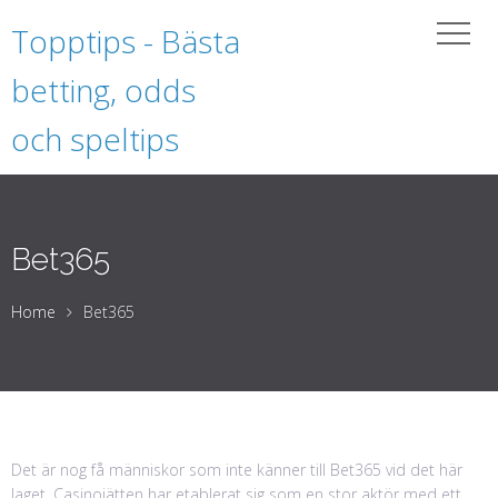
Topptips - Bästa
betting, odds
och speltips
Bet365
Home
Bet365
Det är nog få människor som inte känner till Bet365 vid det här
laget. Casinojätten har etablerat sig som en stor aktör med ett