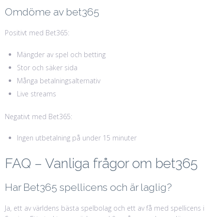
Omdöme av bet365
Positivt med Bet365:
Mängder av spel och betting
Stor och säker sida
Många betalningsalternativ
Live streams
Negativt med Bet365:
Ingen utbetalning på under 15 minuter
FAQ – Vanliga frågor om bet365
Har Bet365 spellicens och är laglig?
Ja, ett av världens bästa spelbolag och ett av få med spellicens i