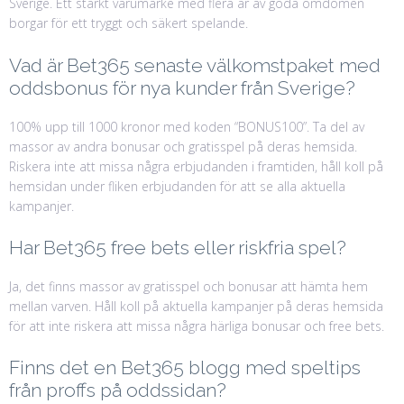
Sverige. Ett starkt varumärke med flera år av goda omdömen
borgar för ett tryggt och säkert spelande.
Vad är Bet365 senaste välkomstpaket med
oddsbonus för nya kunder från Sverige?
100% upp till 1000 kronor med koden “BONUS100”. Ta del av
massor av andra bonusar och gratisspel på deras hemsida.
Riskera inte att missa några erbjudanden i framtiden, håll koll på
hemsidan under fliken erbjudanden för att se alla aktuella
kampanjer.
Har Bet365 free bets eller riskfria spel?
Ja, det finns massor av gratisspel och bonusar att hämta hem
mellan varven. Håll koll på aktuella kampanjer på deras hemsida
för att inte riskera att missa några härliga bonusar och free bets.
Finns det en Bet365 blogg med speltips
från proffs på oddssidan?