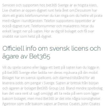
Servicen och supporten hos bet365 Sverige är av högsta klass,
Live chatten är öppen dygnet runt hela året om.Dessutom har
dom ett gratis telefonnummer du kan ringa om du hellre vill prata
med någon i kundtjänsten. Telefon supportens öppettider är
också dygnet runt. Telefonnummer och mailadress hittar du
enkelt längst ner på sajten. Hör av dig till bolaget och få svar
snabbt när som helst på dygnet.
Officiell info om svensk licens och
ägare av Bet365
Vill du spela casino eller lägga ett bett på sajten kan du logga in
på bet365 Sverige eller ladda ner deras mjukvara på din mobil.
Bolaget har en svensk spellicens och därmed tillstånd för att
leverera odds om pengar i Sverige. Sajten är brittisk från början
och ägaren är bolaget Bet365 Group Ltd. Bland mindre spelbolag
kan det vara rent ut sagt omöjligt att ta reda på vem som ligger
bakom bolaget, men med Bet365 är det inte några konstigheter.
Ägartrion som står bakom sajten är Denise Coates, John Coates