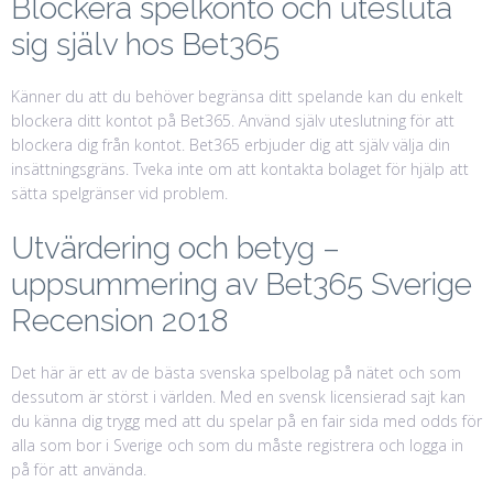
Blockera spelkonto och utesluta
sig själv hos Bet365
Känner du att du behöver begränsa ditt spelande kan du enkelt
blockera ditt kontot på Bet365. Använd själv uteslutning för att
blockera dig från kontot. Bet365 erbjuder dig att själv välja din
insättningsgräns. Tveka inte om att kontakta bolaget för hjälp att
sätta spelgränser vid problem.
Utvärdering och betyg –
uppsummering av Bet365 Sverige
Recension 2018
Det här är ett av de bästa svenska spelbolag på nätet och som
dessutom är störst i världen. Med en svensk licensierad sajt kan
du känna dig trygg med att du spelar på en fair sida med odds för
alla som bor i Sverige och som du måste registrera och logga in
på för att använda.