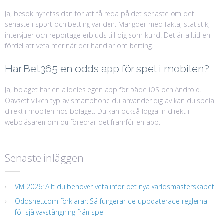
Ja, besök nyhetssidan för att få reda på det senaste om det
senaste i sport och betting världen. Mängder med fakta, statistik,
intervjuer och reportage erbjuds till dig som kund. Det är alltid en
fördel att veta mer när det handlar om betting.
Har Bet365 en odds app för spel i mobilen?
Ja, bolaget har en alldeles egen app för både iOS och Android.
Oavsett vilken typ av smartphone du använder dig av kan du spela
direkt i mobilen hos bolaget. Du kan också logga in direkt i
webbläsaren om du föredrar det framför en app.
Senaste inläggen
VM 2026: Allt du behöver veta inför det nya världsmästerskapet
Oddsnet.com förklarar: Så fungerar de uppdaterade reglerna
för självavstängning från spel