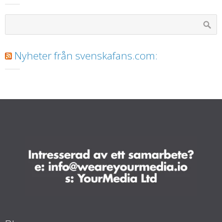
Nyheter från svenskafans.com: