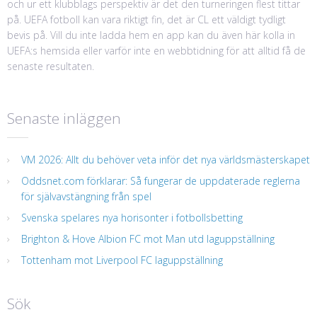
och ur ett klubblags perspektiv är det den turneringen flest tittar
på. UEFA fotboll kan vara riktigt fin, det är CL ett väldigt tydligt
bevis på. Vill du inte ladda hem en app kan du även här kolla in
UEFA:s hemsida eller varför inte en webbtidning för att alltid få de
senaste resultaten.
Senaste inläggen
VM 2026: Allt du behöver veta inför det nya världsmästerskapet
Oddsnet.com förklarar: Så fungerar de uppdaterade reglerna
för självavstängning från spel
Svenska spelares nya horisonter i fotbollsbetting
Brighton & Hove Albion FC mot Man utd laguppställning
Tottenham mot Liverpool FC laguppställning
Sök