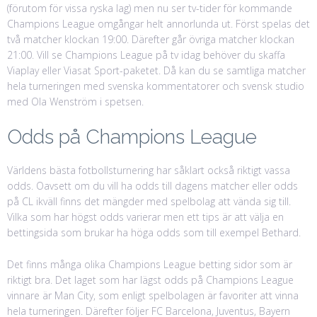
(förutom för vissa ryska lag) men nu ser tv-tider för kommande
Champions League omgångar helt annorlunda ut. Först spelas det
två matcher klockan 19:00. Därefter går övriga matcher klockan
21:00. Vill se Champions League på tv idag behöver du skaffa
Viaplay eller Viasat Sport-paketet. Då kan du se samtliga matcher
hela turneringen med svenska kommentatorer och svensk studio
med Ola Wenström i spetsen.
Odds på Champions League
Världens bästa fotbollsturnering har såklart också riktigt vassa
odds. Oavsett om du vill ha odds till dagens matcher eller odds
på CL ikväll finns det mängder med spelbolag att vända sig till.
Vilka som har högst odds varierar men ett tips är att välja en
bettingsida som brukar ha höga odds som till exempel Bethard.
Det finns många olika Champions League betting sidor som är
riktigt bra. Det laget som har lägst odds på Champions League
vinnare är Man City, som enligt spelbolagen är favoriter att vinna
hela turneringen. Därefter följer FC Barcelona, Juventus, Bayern