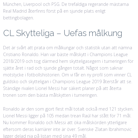
München, Liverpool och PSG. De trefaldiga regerande mästarna
Real Madrid återfinns först på en sjunde plats enligt
bettingbolagen.
CL Skytteliga – Uefas målkung
Det är svårt att prata om målkungar och statistik utan att nämna
Cristiano Ronaldo. Han var bäste målskytt i Champions League
2018/2019 och tog därmed hem skytteligasegern i turneringen för
sjätte året i rad och sjunde gången totalt. Något som saknar
motstycke i fotbollshistorien. Om vi får en ny profil som vinner CL
guldsko och skytteligan i Champions League 2019 återstår att se.
Ständige rivalen Lionel Messi har säkert planer på att återta
tronen som den bästa målskytten i turneringen.
Ronaldo är den som gjort flest mål totalt också med 121 stycken.
Lionel Messi ligger på 105 medan trean Raúl har stått för 71 mål.
Nu kommer Ronaldo och Messi att öka målskörden ytterligare
eftersom deras karriärer inte är över. Svenske Zlatan Ibrahimovic
ligger delad nia på listan med sina 49 mål.