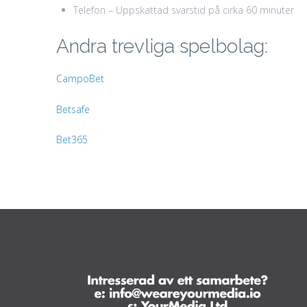
Telefon – Uppskattad svarstid på cirka 60 minuter
Andra trevliga spelbolag:
CampoBet
Betsafe
Bet365