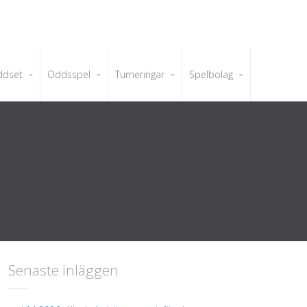
ddset
Oddsspel
Turneringar
Spelbolag
Senaste inläggen