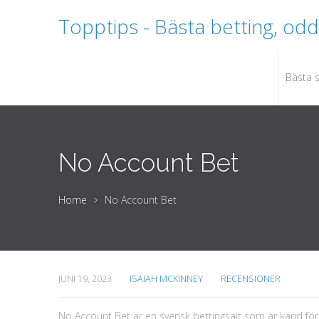
Topptips - Bästa betting, odd
Bästa s
No Account Bet
Home
No Account Bet
JUNI 19, 2023
ISAIAH MCKINNEY
RECENSIONER
No Account Bet är en svensk bettingsajt som är känd fö