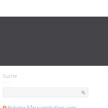
Suche
Nyheter från svenskafans.com: