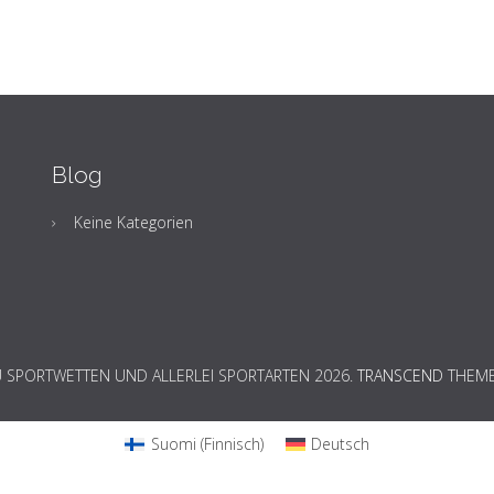
Blog
Keine Kategorien
U SPORTWETTEN UND ALLERLEI SPORTARTEN 2026.
TRANSCEND
THEME
Suomi
(
Finnisch
)
Deutsch