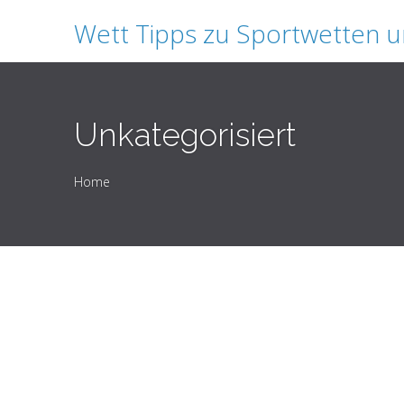
Wett Tipps zu Sportwetten un
Unkategorisiert
Home