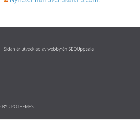
Sidan är utvecklad av
webbyrån SEOUppsala
 BY CPOTHEMES.