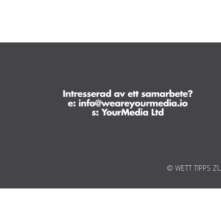
© WETT TIPPS Z